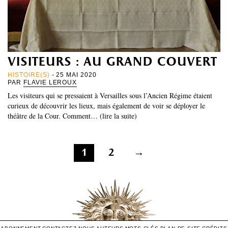
visiteurs : au grand couvert
HISTOIRE(S)
- 25 MAI 2020
PAR
FLAVIE LEROUX
Les visiteurs qui se pressaient à Versailles sous l’Ancien Régime étaient
curieux de découvrir les lieux, mais également de voir se déployer le
théâtre de la Cour. Comment… (lire la suite)
Pagination
1
2
→
des
publications