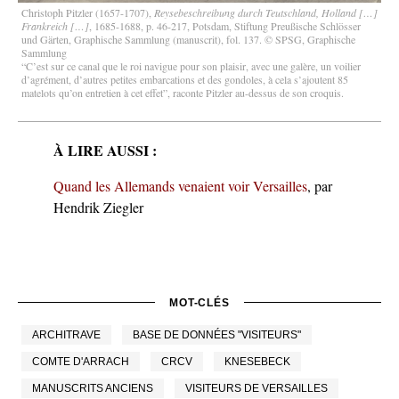
Christoph Pitzler (1657-1707),
Reysebeschreibung durch Teutschland, Holland […]
Frankreich […]
, 1685-1688, p. 46-217, Potsdam, Stiftung Preußische Schlösser
und Gärten, Graphische Sammlung (manuscrit), fol. 137.
© SPSG, Graphische
Sammlung
“C’est sur ce canal que le roi navigue pour son plaisir, avec une galère, un voilier
d’agrément, d’autres petites embarcations et des gondoles, à cela s’ajoutent 85
matelots qu’on entretien à cet effet”, raconte Pitzler au-dessus de son croquis.
À LIRE AUSSI :
Quand les Allemands venaient voir Versailles
, par
Hendrik Ziegler
MOT-CLÉS
ARCHITRAVE
BASE DE DONNÉES "VISITEURS"
COMTE D'ARRACH
CRCV
KNESEBECK
MANUSCRITS ANCIENS
VISITEURS DE VERSAILLES