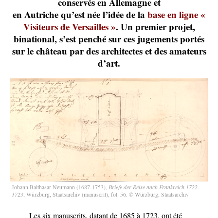
conservés en Allemagne et
en Autriche qu’est née l’idée de la
base en ligne «
Visiteurs de Versailles »
. Un premier projet,
binational, s’est penché sur ces jugements portés
sur le château par des architectes et des amateurs
d’art.
Johann Balthasar Neumann (1687-1753),
Briefe der Reise nach Frankreich 1722-
1723
, Würzburg, Staatsarchiv (manuscrit), fol. 56.
© Würzburg, Staatsarchiv
Les six manuscrits, datant de 1685 à 1723, ont été