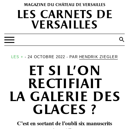
magazine du château de versailles
les carnets de
versailles
Search
for:
Search Button
EXPOSITIONS
LES +
- 24 OCTOBRE 2022 - PAR
HENDRIK ZIEGLER
et si l’on
PATRIMOINE
SPECTACLES
rectifiait
PORTFOLIOS
la galerie des
HISTOIRE(S)
glaces ?
LES +
ABONNEMENT GRATUIT AU MAGAZINE
C’est en sortant de l’oubli six manuscrits