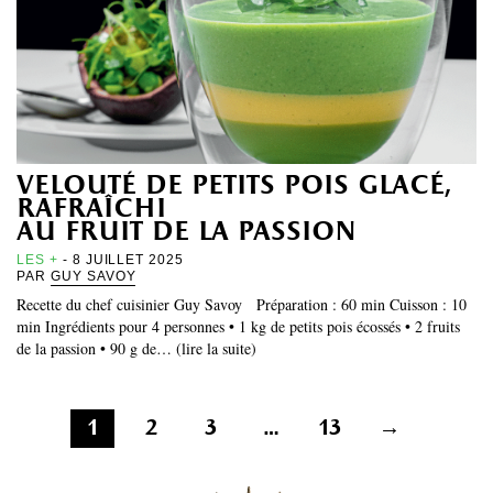
velouté de petits pois glacé,
rafraîchi
au fruit de la passion
LES +
- 8 JUILLET 2025
PAR
GUY SAVOY
Recette du chef cuisinier Guy Savoy Préparation : 60 min Cuisson : 10
min Ingrédients pour 4 personnes • 1 kg de petits pois écossés • 2 fruits
de la passion • 90 g de… (lire la suite)
Pagination
1
2
3
…
13
→
des
publications