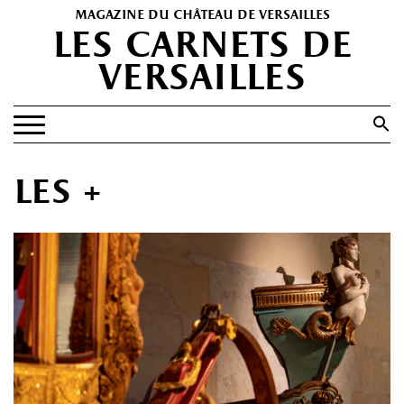
magazine du château de versailles
les carnets de
versailles
Search
for:
Search Button
EXPOSITIONS
les +
PATRIMOINE
SPECTACLES
PORTFOLIOS
HISTOIRE(S)
LES +
ABONNEMENT GRATUIT AU MAGAZINE