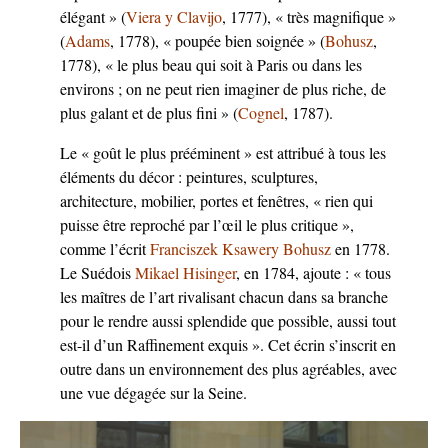
élégant » (
Viera y Clavijo
, 1777), « très magnifique »
(
Adams
, 1778), « poupée bien soignée » (
Bohusz
,
1778), « le plus beau qui soit à Paris ou dans les
environs ; on ne peut rien imaginer de plus riche, de
plus galant et de plus fini » (
Cognel
, 1787).
Le « goût le plus prééminent » est attribué à tous les
éléments du décor : peintures, sculptures,
architecture, mobilier, portes et fenêtres, « rien qui
puisse être reproché par l’œil le plus critique »,
comme l’écrit
Franciszek Ksawery Bohusz
en 1778.
Le Suédois
Mikael Hisinger
, en 1784, ajoute : « tous
les maîtres de l’art rivalisant chacun dans sa branche
pour le rendre aussi splendide que possible, aussi tout
est-il d’un Raffinement exquis ». Cet écrin s’inscrit en
outre dans un environnement des plus agréables, avec
une vue dégagée sur la Seine.