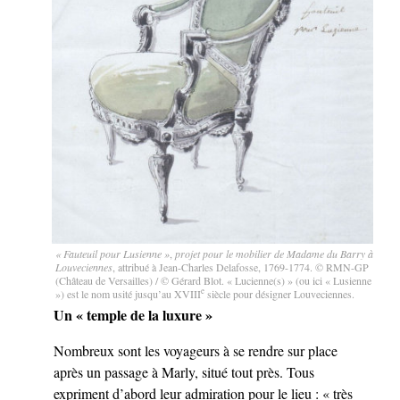
« Fauteuil pour Lusienne »
,
projet pour le mobilier de Madame du Barry à
Louveciennes
, attribué à Jean-Charles Delafosse, 1769-1774. © RMN-GP
(Château de Versailles) / © Gérard Blot. « Lucienne(s) » (ou ici « Lusienne
e
») est le nom usité jusqu’au XVIII
siècle pour désigner Louveciennes.
Un « temple de la luxure »
Nombreux sont les voyageurs à se rendre sur place
après un passage à Marly, situé tout près. Tous
expriment d’abord leur admiration pour le lieu : « très