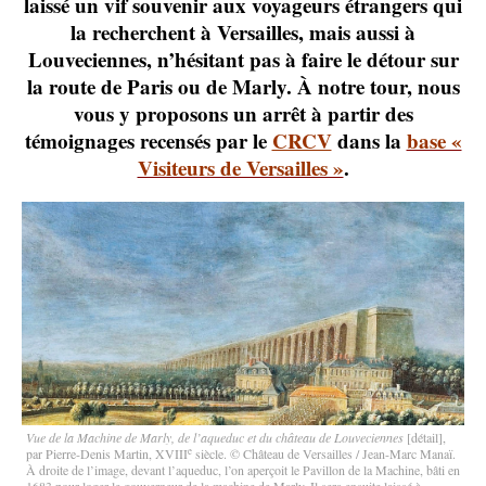
laissé un vif souvenir aux voyageurs étrangers qui
la recherchent à Versailles, mais aussi à
Louveciennes, n’hésitant pas à faire le détour sur
la route de Paris ou de Marly. À notre tour, nous
vous y proposons un arrêt à partir des
témoignages recensés par le
CRCV
dans la
base «
Visiteurs de Versailles »
.
Vue de la Machine de Marly, de l’aqueduc et du château de Louveciennes
[détail],
e
par Pierre-Denis Martin, XVIII
siècle. © Château de Versailles / Jean-Marc Manaï.
À droite de l’image, devant l’aqueduc, l’on aperçoit le Pavillon de la Machine, bâti en