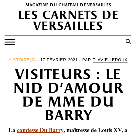
magazine du château de versailles
les carnets de
versailles
Search
for:
Search Button
EXPOSITIONS
HISTOIRE(S)
- 17 FÉVRIER 2021 - PAR
FLAVIE LEROUX
visiteurs : le
PATRIMOINE
SPECTACLES
nid d’amour
PORTFOLIOS
de mme du
HISTOIRE(S)
barry
LES +
ABONNEMENT GRATUIT AU MAGAZINE
La
comtesse Du Barry
, maîtresse de Louis XV, a