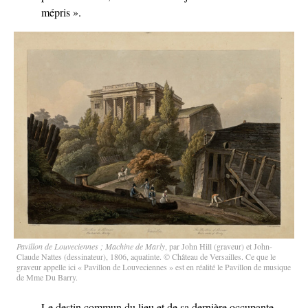
mépris ».
Pavillon de Louveciennes ; Machine de Marly
, par John Hill (graveur) et John-
Claude Nattes (dessinateur), 1806, aquatinte. © Château de Versailles. Ce que le
graveur appelle ici « Pavillon de Louveciennes » est en réalité le Pavillon de musique
de Mme Du Barry.
Le destin commun du lieu et de sa dernière occupante