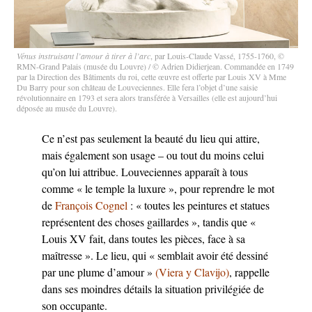
Vénus instruisant l’amour à tirer à l’arc
, par Louis-Claude Vassé, 1755-1760, ©
RMN-Grand Palais (musée du Louvre) / © Adrien Didierjean. Commandée en 1749
par la Direction des Bâtiments du roi, cette œuvre est offerte par Louis XV à Mme
Du Barry pour son château de Louveciennes. Elle fera l’objet d’une saisie
révolutionnaire en 1793 et sera alors transférée à Versailles (elle est aujourd’hui
déposée au musée du Louvre).
Ce n’est pas seulement la beauté du lieu qui attire,
mais également son usage – ou tout du moins celui
qu’on lui attribue. Louveciennes apparaît à tous
comme « le temple la luxure », pour reprendre le mot
de
François Cognel
: « toutes les peintures et statues
représentent des choses gaillardes », tandis que «
Louis XV fait, dans toutes les pièces, face à sa
maîtresse ». Le lieu, qui « semblait avoir été dessiné
par une plume d’amour »
(
Viera y Clavijo
)
, rappelle
dans ses moindres détails la situation privilégiée de
son occupante.