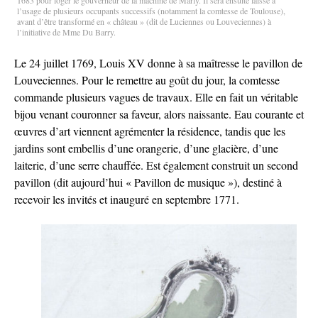
1683 pour loger le gouverneur de la machine de Marly. Il sera ensuite laissé à
l’usage de plusieurs occupants successifs (notamment la comtesse de Toulouse),
avant d’être transformé en « château » (dit de Luciennes ou Louveciennes) à
l’initiative de Mme Du Barry.
Le 24 juillet 1769, Louis XV donne à sa maîtresse le pavillon de
Louveciennes. Pour le remettre au goût du jour, la comtesse
commande plusieurs vagues de travaux. Elle en fait un véritable
bijou venant couronner sa faveur, alors naissante. Eau courante et
œuvres d’art viennent agrémenter la résidence, tandis que les
jardins sont embellis d’une orangerie, d’une glacière, d’une
laiterie, d’une serre chauffée. Est également construit un second
pavillon (dit aujourd’hui « Pavillon de musique »), destiné à
recevoir les invités et inauguré en septembre 1771.