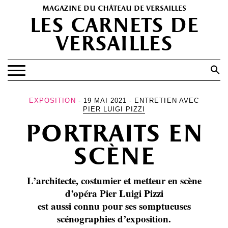
magazine du château de versailles
les carnets de
versailles
Search
for:
Search Button
EXPOSITIONS
EXPOSITION
- 19 MAI 2021 - ENTRETIEN AVEC
PIER LUIGI PIZZI
PATRIMOINE
portraits en
SPECTACLES
scène
PORTFOLIOS
HISTOIRE(S)
L’architecte, costumier et metteur en scène
d’opéra Pier Luigi Pizzi
LES +
est aussi connu pour ses somptueuses
ABONNEMENT GRATUIT AU MAGAZINE
scénographies d’exposition.