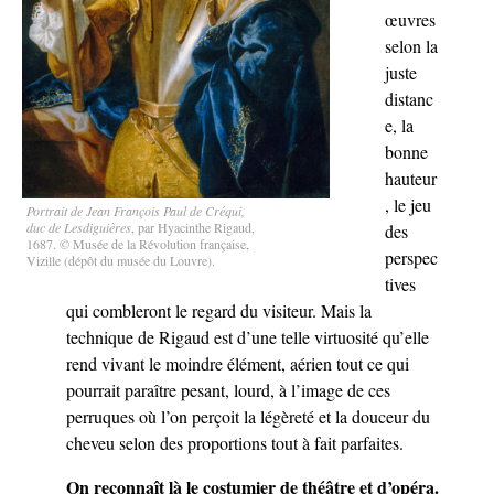
œuvres
selon la
juste
distanc
e, la
bonne
hauteur
, le jeu
Portrait de Jean François Paul de Créqui,
duc de Lesdiguières
, par Hyacinthe Rigaud,
des
1687. © Musée de la Révolution française,
perspec
Vizille (dépôt du musée du Louvre).
tives
qui combleront le regard du visiteur. Mais la
technique de Rigaud est d’une telle virtuosité qu’elle
rend vivant le moindre élément, aérien tout ce qui
pourrait paraître pesant, lourd, à l’image de ces
perruques où l’on perçoit la légèreté et la douceur du
cheveu selon des proportions tout à fait parfaites.
On reconnaît là le costumier de théâtre et d’opéra.