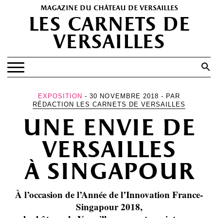
magazine du château de versailles
les carnets de
versailles
Search
for:
Search Button
EXPOSITIONS
EXPOSITION
- 30 NOVEMBRE 2018 - PAR
RÉDACTION LES CARNETS DE VERSAILLES
PATRIMOINE
une envie de
SPECTACLES
versailles
PORTFOLIOS
à singapour
HISTOIRE(S)
LES +
À l’occasion de l’Année de l’Innovation France-
ABONNEMENT GRATUIT AU MAGAZINE
Singapour 2018,