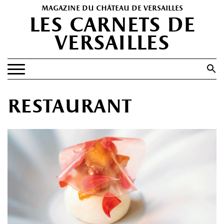
magazine du château de versailles
les carnets de
versailles
Search
for:
Search Button
EXPOSITIONS
restaurant
PATRIMOINE
SPECTACLES
PORTFOLIOS
HISTOIRE(S)
LES +
ABONNEMENT GRATUIT AU MAGAZINE