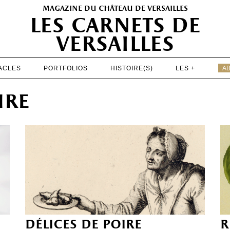
magazine du château de versailles
les carnets de
versailles
ACLES
PORTFOLIOS
HISTOIRE(S)
LES +
A
EXPOSITIONS
ire
PATRIMOINE
SPECTACLES
PORTFOLIOS
HISTOIRE(S)
LES +
ABONNEMENT GRATUIT AU MAGAZINE
délices de poire
r