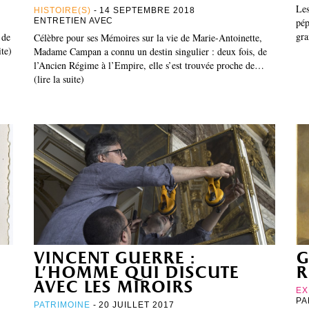
Les
HISTOIRE(S)
- 14 SEPTEMBRE 2018
ENTRETIEN AVEC
pép
gra
 de
Célèbre pour ses Mémoires sur la vie de Marie-Antoinette,
ite)
Madame Campan a connu un destin singulier : deux fois, de
l’Ancien Régime à l’Empire, elle s’est trouvée proche de…
(lire la suite)
vincent guerre :
g
l’homme qui discute
r
avec les miroirs
EX
P
PATRIMOINE
- 20 JUILLET 2017