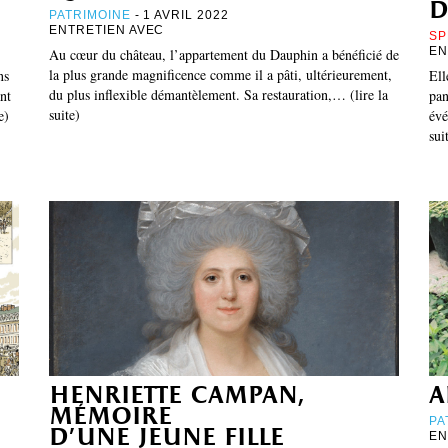
d
PATRIMOINE
- 1 AVRIL 2022
ENTRETIEN AVEC
SP
EN
Au cœur du château, l’appartement du Dauphin a bénéficié de
la plus grande magnificence comme il a pâti, ultérieurement,
ns
Ell
du plus inflexible démantèlement. Sa restauration,… (lire la
nt
pan
suite)
e)
évé
sui
henriette campan,
a
mémoire
PA
d’une jeune fille
EN