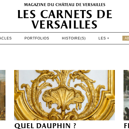
magazine du château de versailles
les carnets de
versailles
ACLES
PORTFOLIOS
HISTOIRE(S)
LES +
A
EXPOSITIONS
PATRIMOINE
SPECTACLES
PORTFOLIOS
HISTOIRE(S)
LES +
ABONNEMENT GRATUIT AU MAGAZINE
quel dauphin ?
f