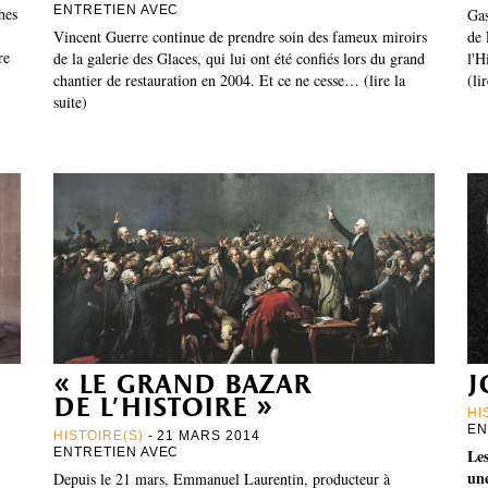
ENTRETIEN AVEC
hes
Gas
Vincent Guerre continue de prendre soin des fameux miroirs
de 
re
de la galerie des Glaces, qui lui ont été confiés lors du grand
l'H
chantier de restauration en 2004. Et ce ne cesse… (lire la
(li
suite)
« le grand bazar
j
de l’histoire »
HI
EN
HISTOIRE(S)
- 21 MARS 2014
ENTRETIEN AVEC
Le
une
Depuis le 21 mars, Emmanuel Laurentin, producteur à