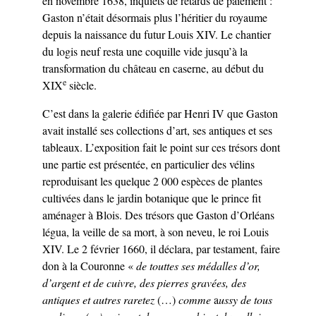
en novembre 1638, inquiets de retards de paiement :
Gaston n’était désormais plus l’héritier du royaume
depuis la naissance du futur Louis XIV. Le chantier
du logis neuf resta une coquille vide jusqu’à la
transformation du château en caserne, au début du
e
XIX
siècle.
C’est dans la galerie édifiée par Henri IV que Gaston
avait installé ses collections d’art, ses antiques et ses
tableaux. L’exposition fait le point sur ces trésors dont
une partie est présentée, en particulier des vélins
reproduisant les quelque 2 000 espèces de plantes
cultivées dans le jardin botanique que le prince fit
aménager à Blois. Des trésors que Gaston d’Orléans
légua, la veille de sa mort, à son neveu, le roi Louis
XIV. Le 2 février 1660, il déclara, par testament, faire
don à la Couronne «
de touttes ses médalles d’or,
d’argent et de cuivre, des pierres gravées, des
antiques
et autres raretez
(…)
comme
a
ussy de tous