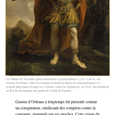
Le château de Versailles prête notamment ce grand tableau (2,24 x 1,60 m.) de
Gaston d’Orléans, vêtu à la romaine et tenant un bâton de commandement. Ce
portrait allégorique évoque ses victoires contre les Espagnols, en 1644, qui permirent
au Roi de reconquérir une partie du Comté de Flandre.
Gaston d’Orléans a longtemps été présenté comme
un conspirateur, ourdissant des complots contre la
couronne, manipulé par ses proches. Cette vision du