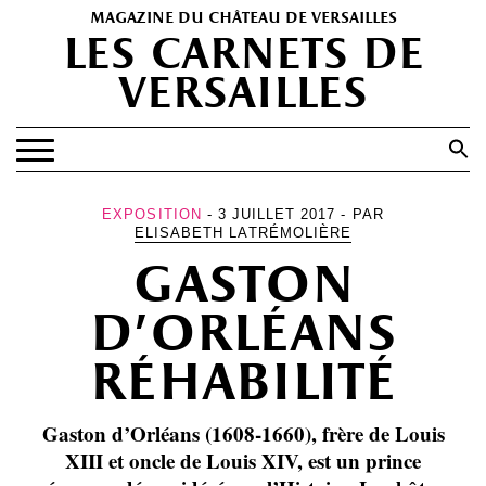
magazine du château de versailles
les carnets de
versailles
Search
for:
Search Button
EXPOSITIONS
EXPOSITION
- 3 JUILLET 2017 - PAR
ELISABETH LATRÉMOLIÈRE
PATRIMOINE
gaston
SPECTACLES
d’orléans
PORTFOLIOS
réhabilité
HISTOIRE(S)
LES +
Gaston d’Orléans (1608-1660), frère de Louis
ABONNEMENT GRATUIT AU MAGAZINE
XIII et oncle de Louis XIV, est un prince