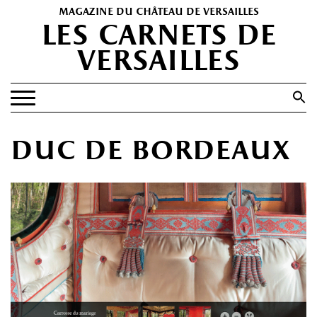
magazine du château de versailles
les carnets de
versailles
Search
for:
Search Button
EXPOSITIONS
duc de bordeaux
PATRIMOINE
SPECTACLES
PORTFOLIOS
HISTOIRE(S)
LES +
ABONNEMENT GRATUIT AU MAGAZINE