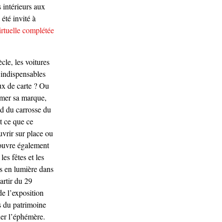
 intérieurs aux
été invité à
virtuelle complétée
ècle, les voitures
 indispensables
ux de carte ? Ou
imer sa marque,
nd du carrosse du
t ce que ce
vrir sur place ou
 ouvre également
les fêtes et les
s en lumière dans
artir du 29
e l’exposition
ts du patrimoine
tuer l’éphémère.