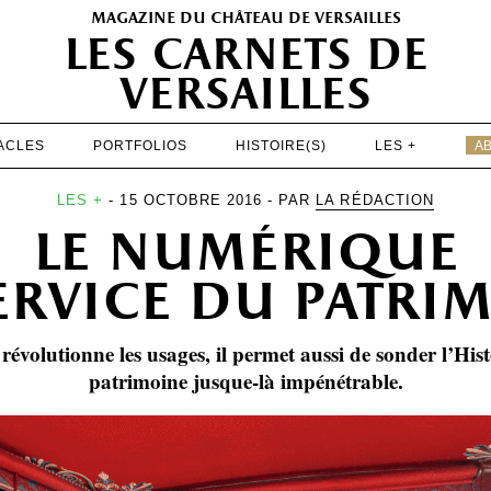
magazine du château de versailles
les carnets de
versailles
ACLES
PORTFOLIOS
HISTOIRE(S)
LES +
A
EXPOSITIONS
LES +
- 15 OCTOBRE 2016 - PAR
LA RÉDACTION
le numérique
PATRIMOINE
SPECTACLES
ervice du patri
PORTFOLIOS
révolutionne les usages, il permet aussi de sonder l’Hist
HISTOIRE(S)
patrimoine jusque-là impénétrable.
LES +
ABONNEMENT GRATUIT AU MAGAZINE