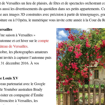
 de Versailles un lieu de plaisirs, de fêtes et de spectacles orchestrant 
s aussi les divertissements du quotidien dans ses petits appartements. Ce
e aux images 3D construites avec précision à partir de témoignages, gra
iture ou à l’Opéra, le numérique vous invite cette année à la Cour du R
rsailles
ne saison à Versailles »
automne et cet hiver sur le
compte
âteau de Versailles
.
obre, les photographes amateurs
t invités à capturer l’automne puis
 31 décembre 2016. À vos
de Louis XV
eau partenariat avec le Google
 le Youtuber australien Brady
visiter en compagnie d’Émilie
érencière à Versailles, les