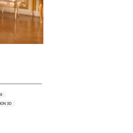
OI
ION 3D