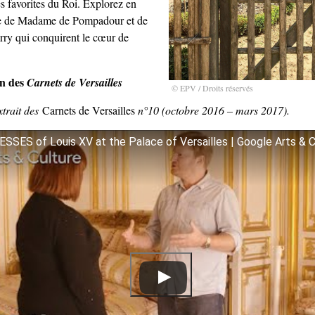
s favorites du Roi. Explorez en
ire de Madame de Pompadour et de
y qui conquirent le cœur de
on des
Carnets de Versailles
© EPV / Droits réservés
extrait des
Carnets de Versailles
n°10 (octobre 2016 – mars 2017).
SES of Louis XV at the Palace of Versailles | Google Arts & C