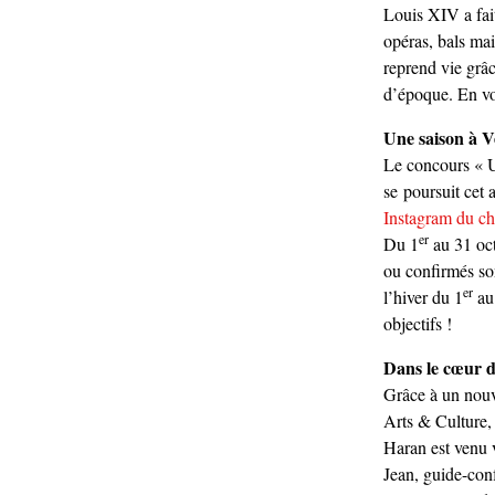
Louis XIV a fait
opéras, bals mai
reprend vie grâc
d’époque. En vo
Une saison à Ve
Le concours « U
se poursuit cet 
Instagram du ch
er
Du 1
au 31 oct
ou confirmés son
er
l’hiver du 1
au
objectifs !
Dans le cœur 
Grâce à un nouv
Arts & Culture,
Haran est venu 
Jean, guide-conf