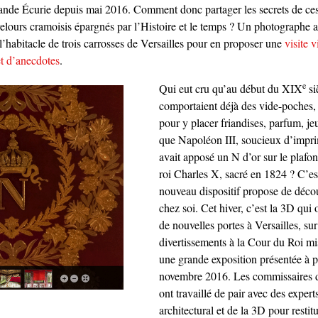
rande Écurie depuis mai 2016. Comment donc partager les secrets de ces
 velours cramoisis épargnés par l’Histoire et le temps ? Un photographe a 
l’habitacle de trois carrosses de Versailles pour en proposer une
visite 
et d’anecdotes
.
e
Qui eut cru qu’au début du XIX
si
comportaient déjà des vide-poches,
pour y placer friandises, parfum, je
que Napoléon III, soucieux d’impr
avait apposé un N d’or sur le plafo
roi Charles X, sacré en 1824 ? C’es
nouveau dispositif propose de décou
chez soi. Cet hiver, c’est la 3D qui
de nouvelles portes à Versailles, sur 
divertissements à la Cour du Roi mi
une grande exposition présentée à p
novembre 2016. Les commissaires d
ont travaillé de pair avec des exper
architectural et de la 3D pour resti