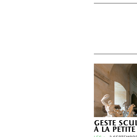
geste scu
à la petit