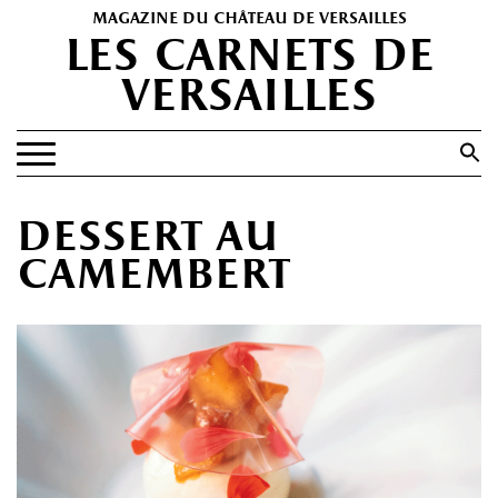
magazine du château de versailles
les carnets de
versailles
Search
for:
Search Button
EXPOSITIONS
dessert au
PATRIMOINE
camembert
SPECTACLES
PORTFOLIOS
HISTOIRE(S)
LES +
ABONNEMENT GRATUIT AU MAGAZINE