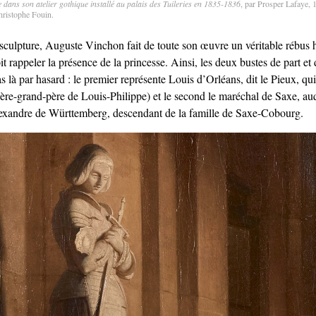
dans son atelier gothique installé au palais des Tuileries en 1835-1836
, par Prosper Lafaye,
hristophe Fouin.
 sculpture, Auguste Vinchon fait de toute son œuvre un véritable rébus 
t rappeler la présence de la princesse. Ainsi, les deux bustes de part et
s là par hasard : le premier représente Louis d’Orléans, dit le Pieux, qui
ière-grand-père de Louis-Philippe) et le second le maréchal de Saxe, auqu
exandre de Württemberg, descendant de la famille de Saxe-Cobourg.