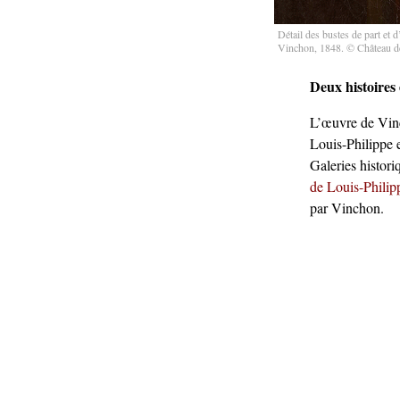
Détail des bustes de part et 
Vinchon, 1848. © Château de
Deux histoires
L’œuvre de Vinc
Louis-Philippe en
Galeries histori
de Louis-Philipp
par Vinchon.