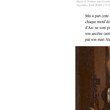
Marie d’Orléans représentée 
Versailles, Dist. RMN / © C
Mis à part cette
chaque motif doi
d’Arc ne sont pa
son ancêtre (arr
par son mari Al