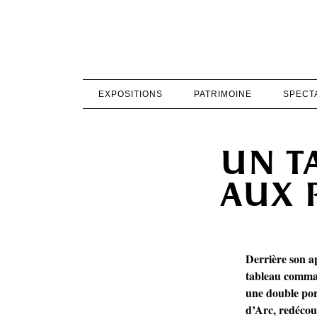
EXPOSITIONS
PATRIMOINE
SPECT
un t
aux 
Derrière son a
tableau comma
une double port
d’Arc, redécou