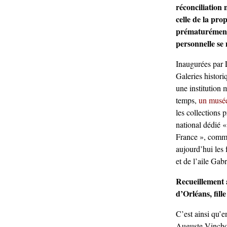
réconciliation 
celle de la pro
prématurément
personnelle se m
Inaugurées par 
Galeries histori
une institution 
temps,
un musée
les collections p
national dédié « 
France », comme
aujourd’hui les
et de l’aile Gabr
Recueillement
d’Orléans, fill
C’est ainsi qu’
Auguste Vinchon