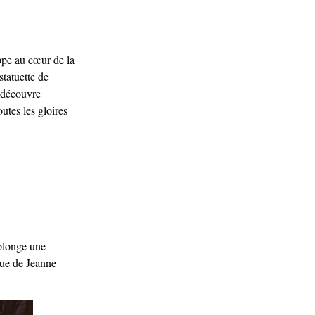
ippe au cœur de la
statuette de
e découvre
outes les gloires
 plonge une
tue de Jeanne