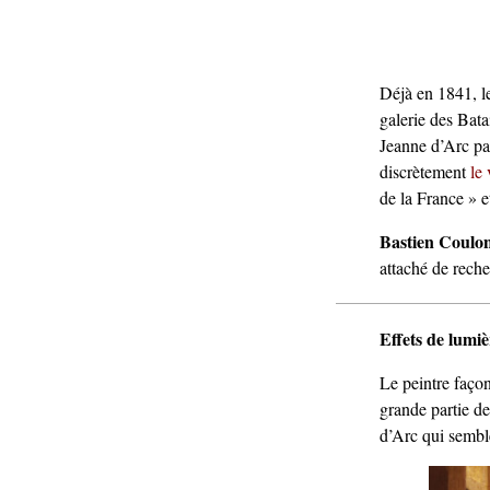
Déjà en 1841, le
galerie des Batai
Jeanne d’Arc pa
discrètement
le
de la France » e
Bastien Coulon
attaché de rech
Effets de lumiè
Le peintre façon
grande partie de
d’Arc qui semble