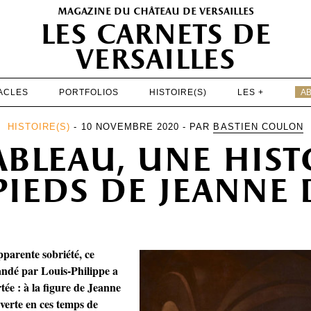
magazine du château de versailles
les carnets de
versailles
ACLES
PORTFOLIOS
HISTOIRE(S)
LES +
A
EXPOSITIONS
HISTOIRE(S)
- 10 NOVEMBRE 2020 - PAR
BASTIEN COULON
ableau, une histo
PATRIMOINE
SPECTACLES
pieds de jeanne 
PORTFOLIOS
HISTOIRE(S)
pparente sobriété, ce
LES +
ndé par Louis-Philippe a
ABONNEMENT GRATUIT AU MAGAZINE
ée : à la figure de Jeanne
verte en ces temps de