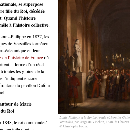
nationale, se superpose
pre fille du Roi, décédée
. Quand l’histoire
êle à l’histoire collective.
Louis-Philippe en 1837, les
ques de Versailles formèrent
muséale unique en leur
 de l’histoire de France
où
rirent la forme d’un récit
à toutes les gloires de la
 l’indiquent encore
 frontons du pavillon Dufour
iel.
 autour de Marie
e du Roi
Louis-Philippe et la famille royale visitent les Gale
en 1848, le roi commande à
Versailles
, par Auguste Vinchon, 1848. © Château 
© Christophe Fouin.
 une toile dont la