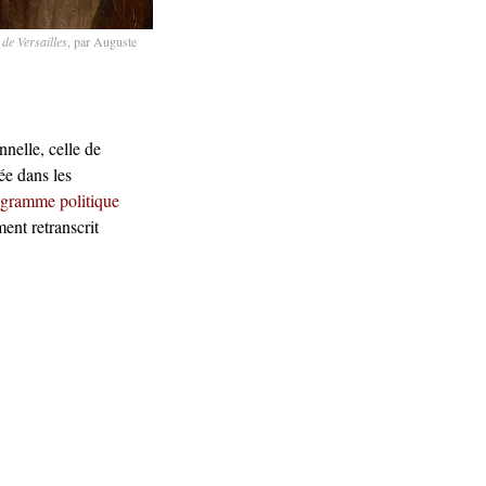
 de Versailles
, par Auguste
nelle, celle de
tée dans les
gramme politique
ment retranscrit