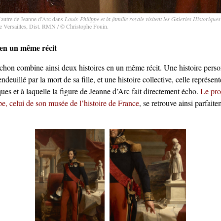
d’autre de Jeanne d’Arc dans
Louis-Philippe et la famille royale visitent les Galeries Historiques
 Versailles, Dist. RMN / © Christophe Fouin.
 en un même récit
hon combine ainsi deux histoires en un même récit. Une histoire person
deuillé par la mort de sa fille, et une histoire collective, celle représen
ques et à laquelle la figure de Jeanne d’Arc fait directement écho.
Le pro
e, celui de son musée de l’histoire de France
, se retrouve ainsi parfaite