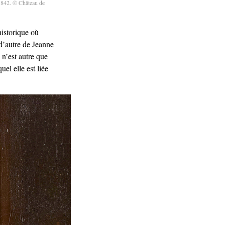
 1842. © Château de
historique où
 d’autre de Jeanne
 n’est autre que
el elle est liée