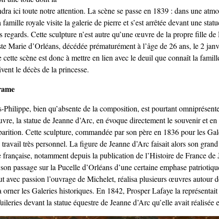
endra ici toute notre attention. La scène se passe en 1839 : dans une atm
 famille royale visite la galerie de pierre et s’est arrêtée devant une sta
les regards. Cette sculpture n’est autre qu’une œuvre de la propre fille de
iste Marie d’Orléans, décédée prématurément à l’âge de 26 ans, le 2 jan
cette scène est donc à mettre en lien avec le deuil que connaît la famill
vent le décès de la princesse.
rame
s-Philippe, bien qu’absente de la composition, est pourtant omniprésente
vre, la statue de Jeanne d’Arc, en évoque directement le souvenir et en
parition. Cette sculpture, commandée par son père en 1836 pour les Gale
travail très personnel. La figure de Jeanne d’Arc faisait alors son grand
e française, notamment depuis la publication de l’Histoire de France de 
 son passage sur la Pucelle d’Orléans d’une certaine emphase patriotiqu
ut avec passion l’ouvrage de Michelet, réalisa plusieurs œuvres autour 
a orner les Galeries historiques. En 1842, Prosper Lafaye la représentait
Tuileries devant la statue équestre de Jeanne d’Arc qu’elle avait réalisée