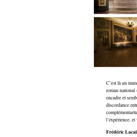
C’est là un imme
roman national 
encadre et sembl
discordance entr
complémentarité 
l’expérience, et
Frédéric Lacail