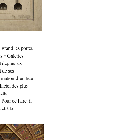
 grand les portes
es « Galeries
t depuis les
t de ses
rmation d’un lieu
fficiel des plus
ette
Pour ce faire, il
 et à la