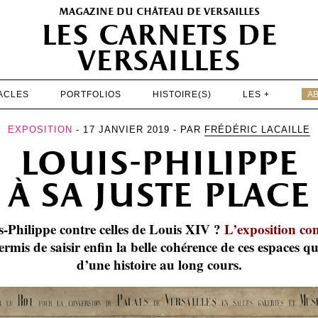
magazine du château de versailles
les carnets de
versailles
ACLES
PORTFOLIOS
HISTOIRE(S)
LES +
A
EXPOSITIONS
EXPOSITION
- 17 JANVIER 2019 - PAR
FRÉDÉRIC LACAILLE
louis-philippe
PATRIMOINE
SPECTACLES
à sa juste place
PORTFOLIOS
s-Philippe contre celles de Louis XIV ?
L’exposition con
HISTOIRE(S)
rmis de saisir enfin la belle cohérence de ces espaces qu
LES +
d’une histoire au long cours.
ABONNEMENT GRATUIT AU MAGAZINE