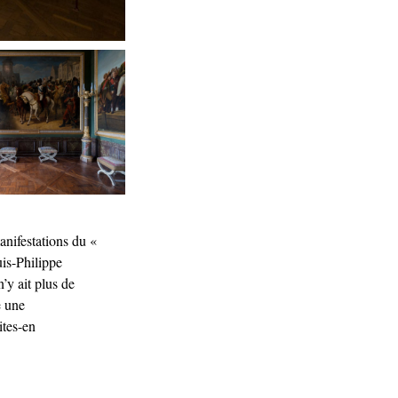
anifestations du «
is-Philippe
’y ait plus de
e une
ites-en