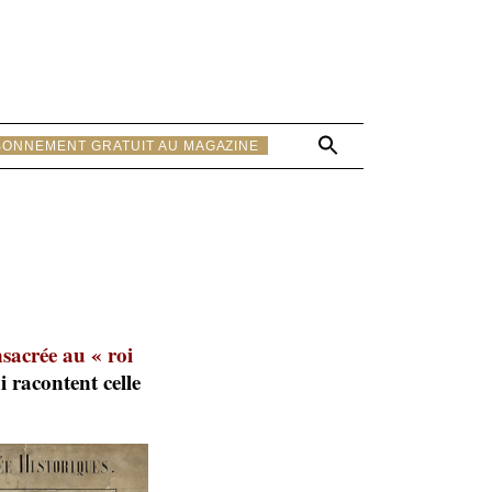
Search
BONNEMENT GRATUIT AU MAGAZINE
for:
Search Button
sacrée au « roi
i racontent celle