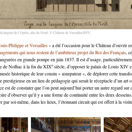
a largeur de l’Opéra, aile du Nord. © Château de Versailles/EPV.
uis-Philippe et Versailles »
a été l’occasion pour le Château d’ouvrir en
nagements qui nous restent de l’ambitieux projet du Roi des Français
, c
naugurées en grande pompe en juin 1837. Il est d’usage, particulièremen
e
re de Nolhac à la fin du XIX
siècle, d’opposer le palais de Louis XIV e
usée historique de leur cousin « usurpateur », de déplorer cette transfo
re prestigieuse en un lieu de pédagogie qui serait le réceptacle d’un art o
est de constater que l’on peut aujourd’hui porter un autre regard sur c
oire d’observer qu’il y a une forme de continuité entre les deux desseins. 
 par soi-même, dans les lieux, l’étonnant circuit qui est offert à la visite