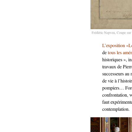
Frédéric Nepveu, Coupe sur l
L’exposition «Lo
de
tous les amé
historiques », i
travaux de Pier
successeurs au m
de vie à l’histoi
pompiers… Force 
confrontation, v
faut expérimenter
contemplation.