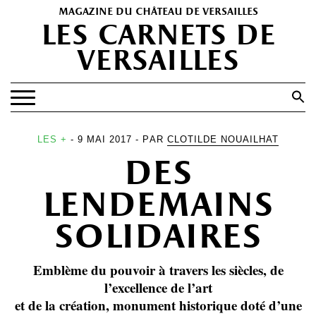
magazine du château de versailles
les carnets de
versailles
Search
for:
Search Button
EXPOSITIONS
LES +
- 9 MAI 2017 - PAR
CLOTILDE NOUAILHAT
des
PATRIMOINE
SPECTACLES
lendemains
PORTFOLIOS
solidaires
HISTOIRE(S)
Emblème du pouvoir à travers les siècles, de
LES +
l’excellence de l’art
ABONNEMENT GRATUIT AU MAGAZINE
et de la création, monument historique doté d’une