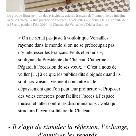
Le groupe Emerige, l’un des principaux acteurs français de l’immobilier, a imaginé
avec le Château « une journée de vacances à Versailles », offerte à 6 000 enfants de 6
à 13 ans, pendant l’été 2016. © Château de Versailles / Didier Saulnier
« On ne serait pas juste à vouloir que Versailles
rayonne dans le monde si on ne se préoccupait pas
d’y intéresser les Français. Petits et grands »,
soulignait la Présidente du Château, Catherine
Pégard, à l’occasion de ses vœux. « C’est à nous de
veiller […] à ce que les publics dits éloignés quand ils
sont nos voisins, viennent connaître ici le
dépaysement que l’on peut leur promettre ». Proposer
des voies concrètes pour faciliter l’accès à l’espace
muséal et lutter contre les discriminations : voilà qui
structure l’avenir solidaire du Château.
Il s’agit de stimuler la réflexion, l’échange,
«
d’aiguiser les regards,