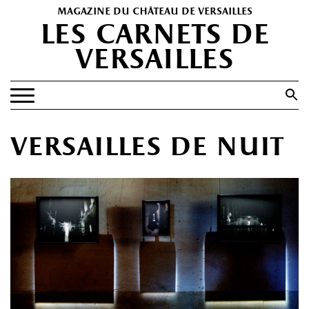
magazine du château de versailles
les carnets de
versailles
Search
for:
Search Button
EXPOSITIONS
versailles de nuit
PATRIMOINE
SPECTACLES
PORTFOLIOS
HISTOIRE(S)
LES +
ABONNEMENT GRATUIT AU MAGAZINE