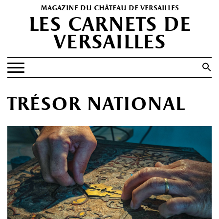
magazine du château de versailles
les carnets de
versailles
Search
for:
Search Button
EXPOSITIONS
trésor national
PATRIMOINE
SPECTACLES
PORTFOLIOS
HISTOIRE(S)
LES +
ABONNEMENT GRATUIT AU MAGAZINE