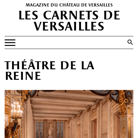
magazine du château de versailles
les carnets de
versailles
Search
for:
Search Button
EXPOSITIONS
théâtre de la
PATRIMOINE
reine
SPECTACLES
PORTFOLIOS
HISTOIRE(S)
LES +
ABONNEMENT GRATUIT AU MAGAZINE