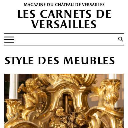
magazine du château de versailles
les carnets de
versailles
Search
for:
Search Button
EXPOSITIONS
style des meubles
PATRIMOINE
SPECTACLES
PORTFOLIOS
HISTOIRE(S)
LES +
ABONNEMENT GRATUIT AU MAGAZINE