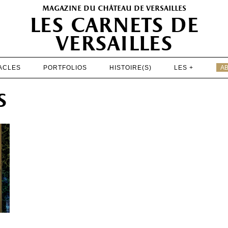
magazine du château de versailles
les carnets de
versailles
ACLES
PORTFOLIOS
HISTOIRE(S)
LES +
A
EXPOSITIONS
s
PATRIMOINE
SPECTACLES
PORTFOLIOS
HISTOIRE(S)
LES +
ABONNEMENT GRATUIT AU MAGAZINE