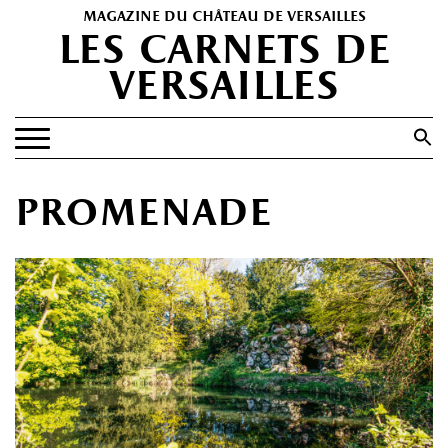
magazine du château de versailles
les carnets de
versailles
Search
for:
Search Button
EXPOSITIONS
promenade
PATRIMOINE
SPECTACLES
PORTFOLIOS
HISTOIRE(S)
LES +
ABONNEMENT GRATUIT AU MAGAZINE