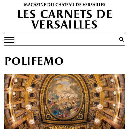
magazine du château de versailles
les carnets de
versailles
Search
for:
Search Button
EXPOSITIONS
polifemo
PATRIMOINE
SPECTACLES
PORTFOLIOS
HISTOIRE(S)
LES +
ABONNEMENT GRATUIT AU MAGAZINE