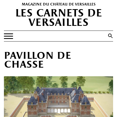
magazine du château de versailles
les carnets de
versailles
Search
for:
Search Button
EXPOSITIONS
pavillon de
PATRIMOINE
chasse
SPECTACLES
PORTFOLIOS
HISTOIRE(S)
LES +
ABONNEMENT GRATUIT AU MAGAZINE