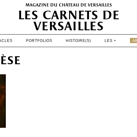
magazine du château de versailles
les carnets de
versailles
ACLES
PORTFOLIOS
HISTOIRE(S)
LES +
A
EXPOSITIONS
èse
PATRIMOINE
SPECTACLES
PORTFOLIOS
HISTOIRE(S)
LES +
ABONNEMENT GRATUIT AU MAGAZINE