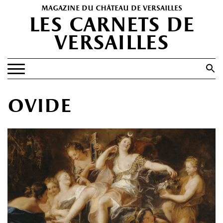
magazine du château de versailles
les carnets de
versailles
Search
for:
Search Button
EXPOSITIONS
ovide
PATRIMOINE
SPECTACLES
PORTFOLIOS
HISTOIRE(S)
LES +
ABONNEMENT GRATUIT AU MAGAZINE