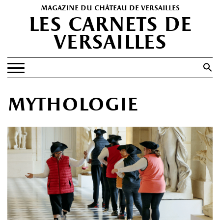
magazine du château de versailles
les carnets de
versailles
Search
for:
Search Button
EXPOSITIONS
mythologie
PATRIMOINE
SPECTACLES
PORTFOLIOS
HISTOIRE(S)
LES +
ABONNEMENT GRATUIT AU MAGAZINE