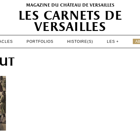
magazine du château de versailles
les carnets de
versailles
ACLES
PORTFOLIOS
HISTOIRE(S)
LES +
A
EXPOSITIONS
ut
PATRIMOINE
SPECTACLES
PORTFOLIOS
HISTOIRE(S)
LES +
ABONNEMENT GRATUIT AU MAGAZINE