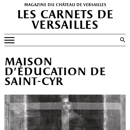
magazine du château de versailles
les carnets de
versailles
Search
for:
Search Button
EXPOSITIONS
maison
PATRIMOINE
d’éducation de
SPECTACLES
saint-cyr
PORTFOLIOS
HISTOIRE(S)
LES +
ABONNEMENT GRATUIT AU MAGAZINE