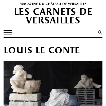
magazine du château de versailles
les carnets de
versailles
Search
for:
Search Button
EXPOSITIONS
louis le conte
PATRIMOINE
SPECTACLES
PORTFOLIOS
HISTOIRE(S)
LES +
ABONNEMENT GRATUIT AU MAGAZINE