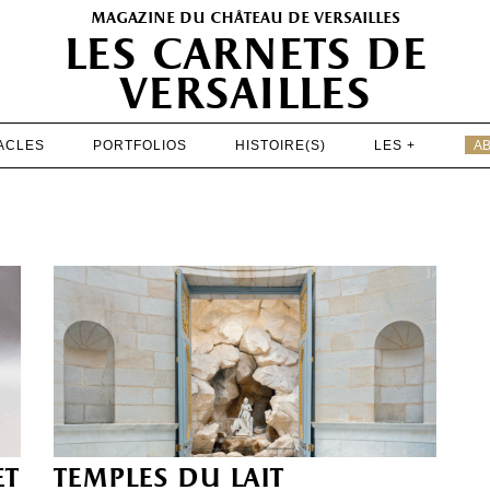
magazine du château de versailles
les carnets de
versailles
ACLES
PORTFOLIOS
HISTOIRE(S)
LES +
A
EXPOSITIONS
PATRIMOINE
SPECTACLES
PORTFOLIOS
HISTOIRE(S)
LES +
ABONNEMENT GRATUIT AU MAGAZINE
et
temples du lait