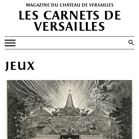
magazine du château de versailles
les carnets de
versailles
Search
for:
Search Button
EXPOSITIONS
jeux
PATRIMOINE
SPECTACLES
PORTFOLIOS
HISTOIRE(S)
LES +
ABONNEMENT GRATUIT AU MAGAZINE