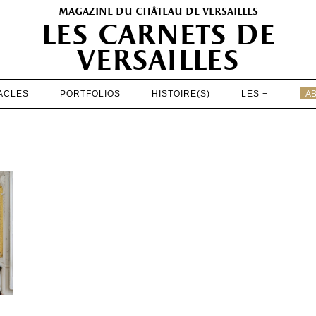
magazine du château de versailles
les carnets de
versailles
ACLES
PORTFOLIOS
HISTOIRE(S)
LES +
A
EXPOSITIONS
PATRIMOINE
SPECTACLES
PORTFOLIOS
HISTOIRE(S)
LES +
ABONNEMENT GRATUIT AU MAGAZINE