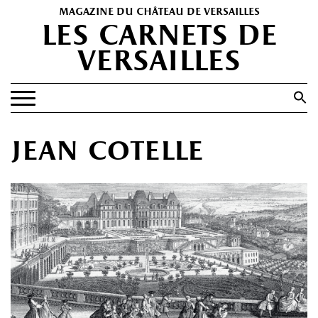
magazine du château de versailles
les carnets de
versailles
Search
for:
Search Button
EXPOSITIONS
jean cotelle
PATRIMOINE
SPECTACLES
PORTFOLIOS
HISTOIRE(S)
LES +
ABONNEMENT GRATUIT AU MAGAZINE