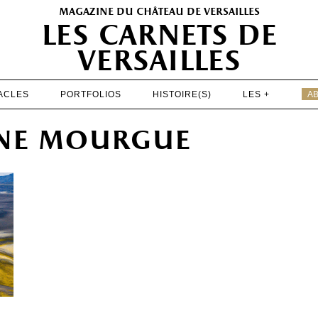
magazine du château de versailles
les carnets de
versailles
ACLES
PORTFOLIOS
HISTOIRE(S)
LES +
A
EXPOSITIONS
ine mourgue
PATRIMOINE
SPECTACLES
PORTFOLIOS
HISTOIRE(S)
LES +
ABONNEMENT GRATUIT AU MAGAZINE