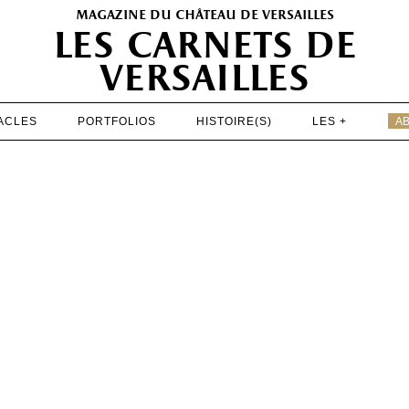
magazine du château de versailles
les carnets de
versailles
ACLES
PORTFOLIOS
HISTOIRE(S)
LES +
A
EXPOSITIONS
PATRIMOINE
SPECTACLES
PORTFOLIOS
HISTOIRE(S)
LES +
ABONNEMENT GRATUIT AU MAGAZINE
e