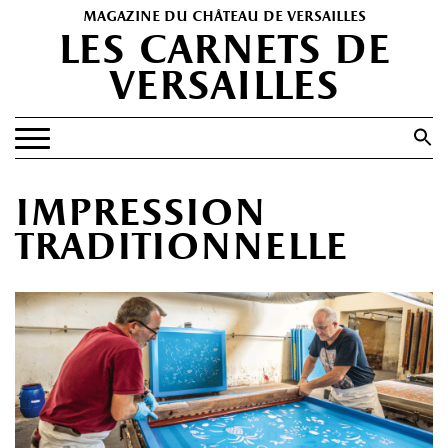
magazine du château de versailles
les carnets de
versailles
Search
for:
Search Button
EXPOSITIONS
impression
PATRIMOINE
traditionnelle
SPECTACLES
PORTFOLIOS
HISTOIRE(S)
LES +
ABONNEMENT GRATUIT AU MAGAZINE