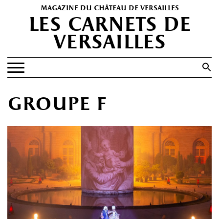
magazine du château de versailles
les carnets de
versailles
Search
for:
Search Button
EXPOSITIONS
groupe f
PATRIMOINE
SPECTACLES
PORTFOLIOS
HISTOIRE(S)
LES +
ABONNEMENT GRATUIT AU MAGAZINE