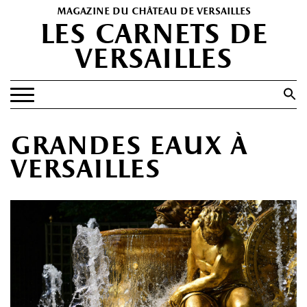
magazine du château de versailles
les carnets de
versailles
Search
for:
Search Button
EXPOSITIONS
grandes eaux à
PATRIMOINE
versailles
SPECTACLES
PORTFOLIOS
HISTOIRE(S)
LES +
ABONNEMENT GRATUIT AU MAGAZINE