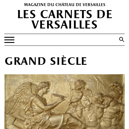
magazine du château de versailles
les carnets de
versailles
Search
for:
Search Button
EXPOSITIONS
grand siècle
PATRIMOINE
SPECTACLES
PORTFOLIOS
HISTOIRE(S)
LES +
ABONNEMENT GRATUIT AU MAGAZINE