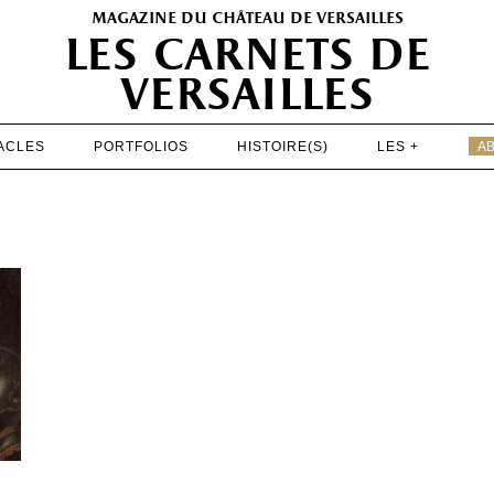
magazine du château de versailles
les carnets de
versailles
ACLES
PORTFOLIOS
HISTOIRE(S)
LES +
A
EXPOSITIONS
PATRIMOINE
SPECTACLES
PORTFOLIOS
HISTOIRE(S)
LES +
ABONNEMENT GRATUIT AU MAGAZINE