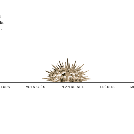
t
dé.
7…
TEURS
MOTS-CLÉS
PLAN DE SITE
CRÉDITS
M