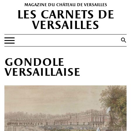
magazine du château de versailles
les carnets de
versailles
Search
for:
Search Button
EXPOSITIONS
gondole
PATRIMOINE
versaillaise
SPECTACLES
PORTFOLIOS
HISTOIRE(S)
LES +
ABONNEMENT GRATUIT AU MAGAZINE