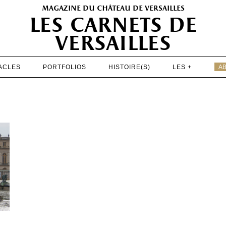
magazine du château de versailles
les carnets de
versailles
ACLES
PORTFOLIOS
HISTOIRE(S)
LES +
A
EXPOSITIONS
PATRIMOINE
SPECTACLES
PORTFOLIOS
HISTOIRE(S)
LES +
ABONNEMENT GRATUIT AU MAGAZINE