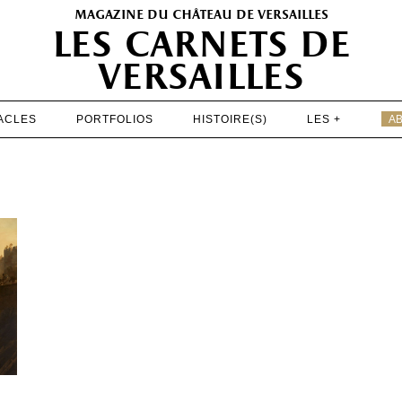
magazine du château de versailles
les carnets de
versailles
ACLES
PORTFOLIOS
HISTOIRE(S)
LES +
A
EXPOSITIONS
PATRIMOINE
SPECTACLES
PORTFOLIOS
HISTOIRE(S)
LES +
ABONNEMENT GRATUIT AU MAGAZINE