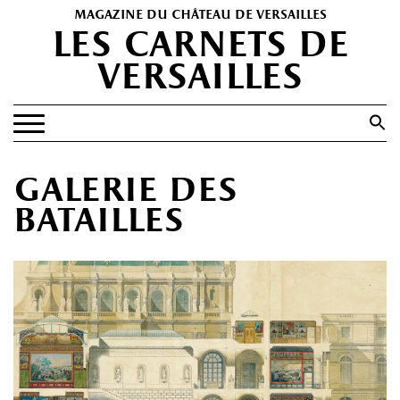
magazine du château de versailles
les carnets de
versailles
Search
for:
Search Button
EXPOSITIONS
galerie des
PATRIMOINE
batailles
SPECTACLES
PORTFOLIOS
HISTOIRE(S)
LES +
ABONNEMENT GRATUIT AU MAGAZINE