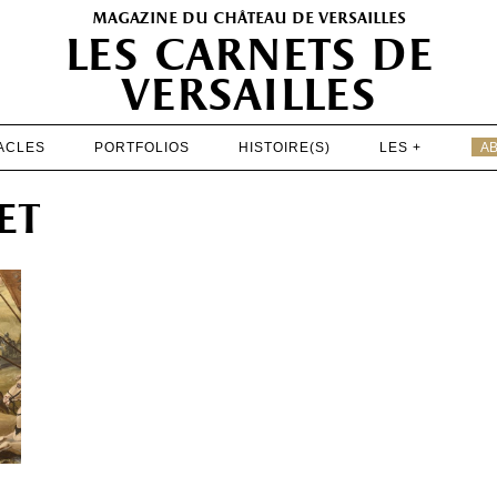
magazine du château de versailles
les carnets de
versailles
ACLES
PORTFOLIOS
HISTOIRE(S)
LES +
A
EXPOSITIONS
et
PATRIMOINE
SPECTACLES
PORTFOLIOS
HISTOIRE(S)
LES +
ABONNEMENT GRATUIT AU MAGAZINE