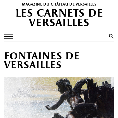
magazine du château de versailles
les carnets de
versailles
Search
for:
Search Button
EXPOSITIONS
fontaines de
PATRIMOINE
versailles
SPECTACLES
PORTFOLIOS
HISTOIRE(S)
LES +
ABONNEMENT GRATUIT AU MAGAZINE