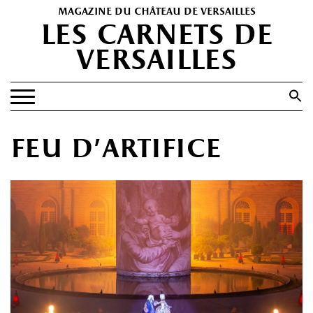
magazine du château de versailles
les carnets de
versailles
Search
for:
Search Button
EXPOSITIONS
feu d’artifice
PATRIMOINE
SPECTACLES
PORTFOLIOS
HISTOIRE(S)
LES +
ABONNEMENT GRATUIT AU MAGAZINE