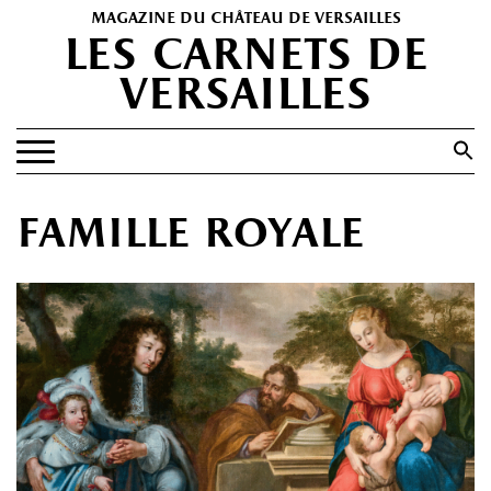
magazine du château de versailles
les carnets de
versailles
Search
for:
Search Button
EXPOSITIONS
famille royale
PATRIMOINE
SPECTACLES
PORTFOLIOS
HISTOIRE(S)
LES +
ABONNEMENT GRATUIT AU MAGAZINE