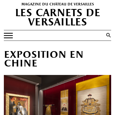
magazine du château de versailles
les carnets de
versailles
Search
for:
Search Button
EXPOSITIONS
exposition en
PATRIMOINE
chine
SPECTACLES
PORTFOLIOS
HISTOIRE(S)
LES +
ABONNEMENT GRATUIT AU MAGAZINE